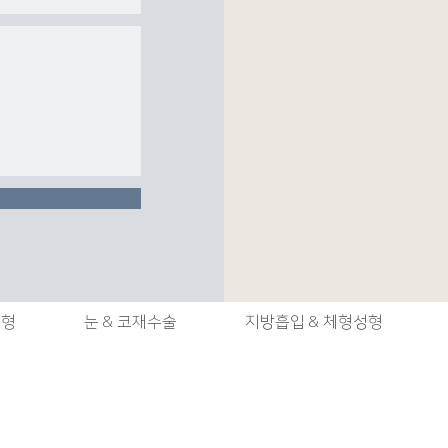
성형
눈 & 코재수술
지방흡입 & 체형성형