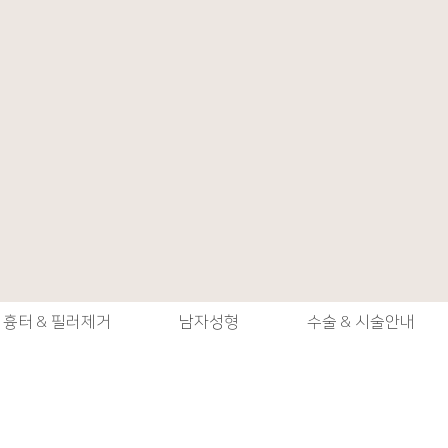
흉터 & 필러제거
남자성형
수술 & 시술안내