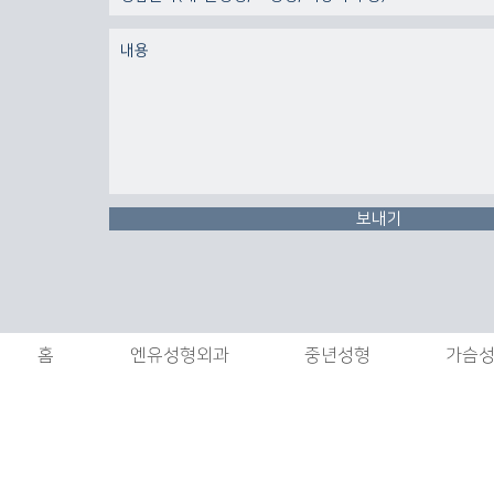
보내기
홈
엔유성형외과
중년성형
가슴