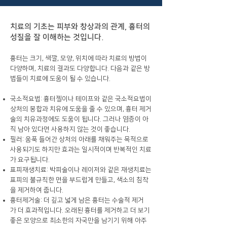
치료의 기초는 피부와 창상과의 관계, 흉터의
성질을 잘 이해하는 것입니다.
​흉터는 크기, 색깔, 모양, 위치에 따라 치료의 방법이
다양하며, 치료의 결과도 다양합니다. 다음과 같은 방
법들이 치료에 도움이 될 수 있습니다.
​국소적요법: 흉터젤이나 테이프와 같은 국소적요법이
상처의 봉합과 치유에 도움을 줄 수 있으며, 흉터 제거
술의 치유과정에도 도움이 됩니다. 그러나 염증이 아
직 남아 있다면 사용하지 않는 것이 좋습니다.
필러: 움푹 들어간 상처의 아래를 채워주는 목적으로
사용되기도 하지만 효과는 일시적이며 반복적인 치료
가 요구됩니다.
표피재생치료: 박피술이나 레이저와 같은 재생치료는
표피의 불규칙한 면을 부드럽게 만들고, 색소의 침착
을 제거하여 줍니다.
흉터제거술: 더 깊고 넓게 남은 흉터는 수술적 제거
가 더 효과적입니다. 오래된 흉터를 제거하고 더 보기
좋은 모양으로 최소한의 자국만을 남기기 위해 아주