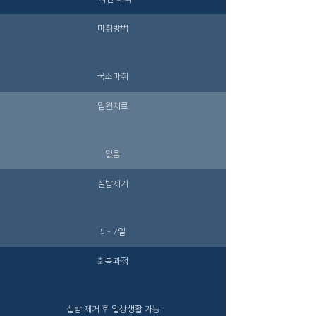
마취방법
국소마취
입원치료
없음
​실밥제거
5 - 7일
회복과정
​실밥 제거 후 일상생활 가능