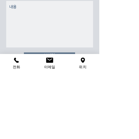
보내기
전화
이메일
위치
​찾아 오시는 길
네이버 지도로 보기
서울시 은평구 은평로 121 (이마트은평점 옆), 12층
발렛 무료 주차
info@nups.co.kr
| Tel:
02-359-0120